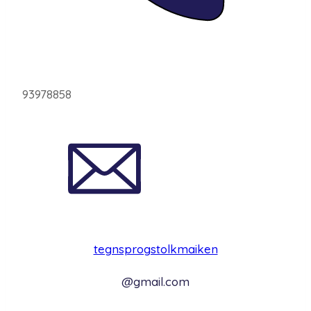
93978858
tegnsprogstolkmaiken
@gmail.com