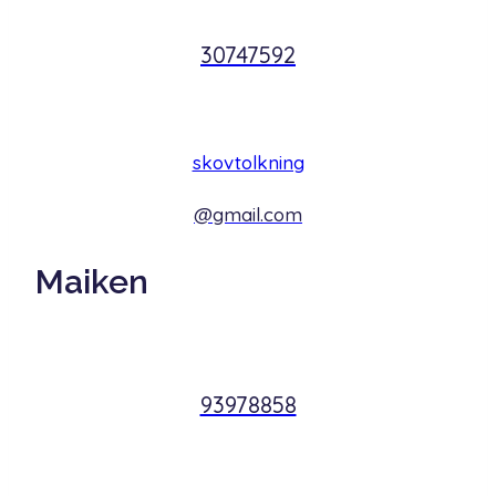
30747592
skovtolkning
@gmail.com
Maiken
93978858