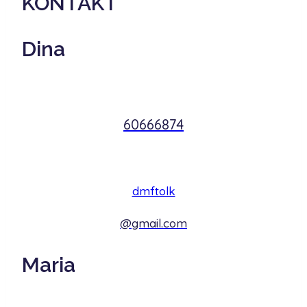
KONTAKT
Dina
60666874
dmftolk
@gmail.com
Maria