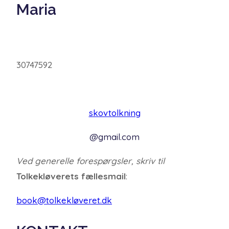
Maria
30747592
skovtolkning
@gmail.com
Ved generelle forespørgsler, skriv til
Tolkekløverets fællesmail
:
book@tolkekløveret.dk