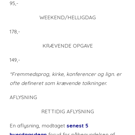
95,-
WEEKEND/HELLIGDAG
178,-
KRÆVENDE OPGAVE
149,-
*Fremmedsprog, kirke, konferencer og lign. er
ofte defineret som krævende tolkninger.
AFLYSNING
RETTIDIG AFLYSNING
En aflysning, modtaget
senest
5
hverdagsdøgn
forud for påbegyndelsen af